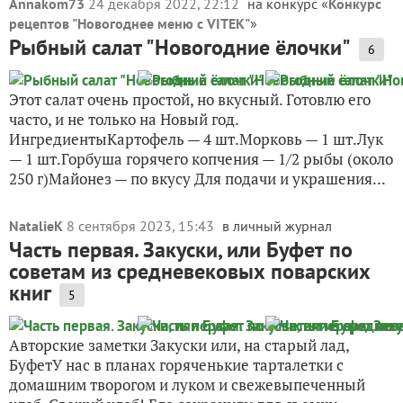
Annakom73
24 декабря 2022, 22:12
на конкурс «
Конкурс
рецептов "Новогоднее меню с VITEK"
»
Рыбный салат "Новогодние ёлочки"
6
Этот салат очень простой, но вкусный. Готовлю его
часто, и не только на Новый год.
ИнгредиентыКартофель — 4 шт.Морковь — 1 шт.Лук
— 1 шт.Горбуша горячего копчения — 1/2 рыбы (около
250 г)Майонез — по вкусу Для подачи и украшения...
NatalieK
8 сентября 2023, 15:43
в личный журнал
Часть первая. Закуски, или Буфет по
советам из средневековых поварских
книг
5
Авторские заметки Закуски или, на старый лад,
БуфетУ нас в планах горяченькие тарталетки с
домашним творогом и луком и свежевыпеченный