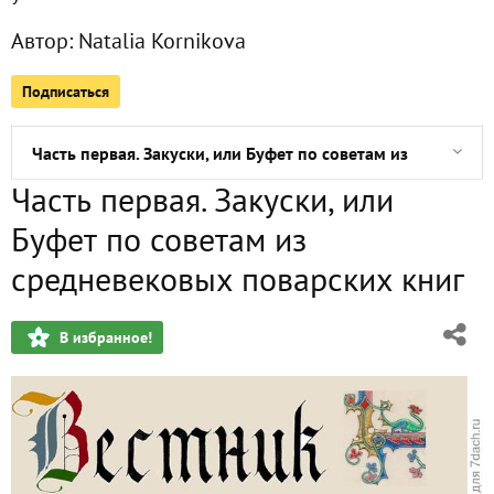
Автор:
Natalia Kornikova
Октябрь. Анонс октябрьских заметок и кое-что об Аптека
Подписаться
Основное блюдо: курочка с хрустящей корочкой, с пика
Часть первая. Закуски, или Буфет по советам из средневе
Часть первая. Закуски, или
Анонс сентябрьских посиделок с трапезой по мотивам С
Буфет по советам из
Вестник Средневековья
средневековых поварских книг
В избранное!