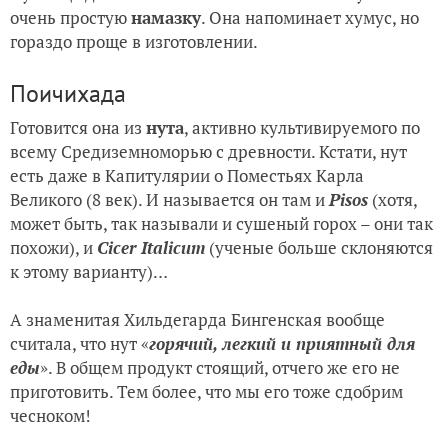
очень простую
намазку
. Она напоминает хумус, но
гораздо проще в изготовлении.
Поичихада
Готовится она из
нута
, активно культивируемого по
всему Средиземноморью с древности. Кстати, нут
есть даже в Капитулярии о Поместьях Карла
Великого (8 век). И называется он там и
Pisos
(хотя,
может быть, так называли и сушеный горох – они так
похожи), и
Cicer
Italicum
(ученые больше склоняются
к этому варианту)…
А знаменитая Хильдегарда Бингенская вообще
считала, что нут «
горячий, легкий и приятный для
еды
». В общем продукт стоящий, отчего же его не
приготовить. Тем более, что мы его тоже сдобрим
чесноком!