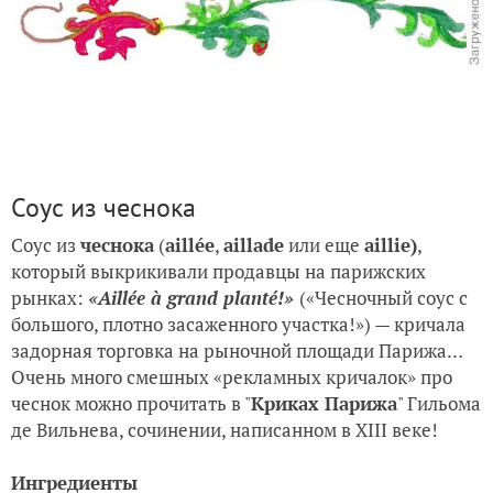
Соус из чеснока
Соус из
чеснока
(
aillée
,
aillade
или еще
aillie)
,
который выкрикивали продавцы на парижских
рынках:
«Аillée à grand planté!»
(«Чесночный соус с
большого, плотно засаженного участка!») — кричала
задорная торговка на рыночной площади Парижа…
Очень много смешных «рекламных кричалок» про
чеснок можно прочитать в "
Криках Парижа
" Гильома
де Вильнева, сочинении, написанном в XIII веке!
Ингредиенты