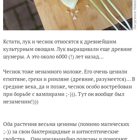
Кстати, лук и чеснок относятся к древнейшим
культурным овощам. Лук выращивали еще древние
шумеры. А это около 6000 (!) лет назад…
Чеснок тоже ненамного моложе. Его очень ценили
египтяне, греки и римляне (древние, разумеется)… В
средние века, да и позже, чеснок особо востребован
при борьбе с вампирами ;-))). Тут он вообще был
незаменим!)))
Оба растения весьма ценимы (помимо магических
;-)) за свои бактерицидные и антисептические
свойства… Они чрезвычайно полезны и помогают