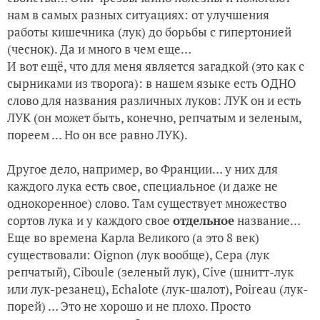
нам в самых разных ситуациях: от улучшения
работы кишечника (лук) до борьбы с гипертонией
(чеснок). Да и много в чем еще…
И вот ещё, что для меня является загадкой (это как с
сырниками из творога): в нашем языке есть ОДНО
слово для названия различных луков: ЛУК он и есть
ЛУК (он может быть, конечно, репчатым и зеленым,
пореем … Но он все равно ЛУК).
Другое дело, например, во Франции… у них для
каждого лука есть свое, специальное (и даже не
однокоренное) слово. Там существует множество
сортов лука и у каждого свое
отдельное
название…
Еще во времена Карла Великого (а это 8 век)
существовали: Oignon (лук вообще), Cepa (лук
репчатый), Ciboule (зеленый лук), Cive (шнитт-лук
или лук-резанец), Echalote (лук-шалот), Poireau (лук-
порей) … Это не хорошо и не плохо. Просто