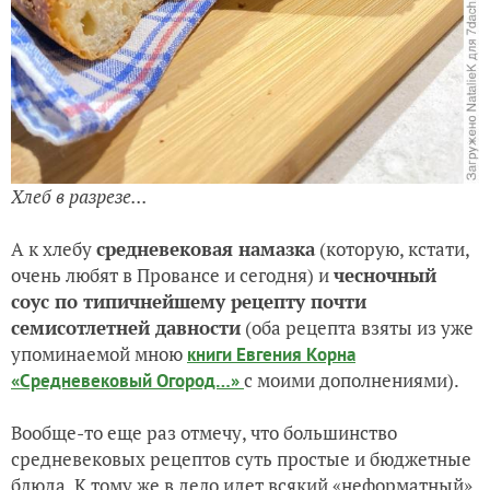
Хлеб в разрезе...
А к хлебу
средневековая намазка
(которую, кстати,
очень любят в Провансе и сегодня) и
чесночный
соус по типичнейшему рецепту почти
семисотлетней давности
(оба рецепта взяты из уже
упоминаемой мною
книги Евгения Корна
с моими дополнениями).
«Средневековый Огород…»
Вообще-то еще раз отмечу, что большинство
средневековых рецептов суть простые и бюджетные
блюда. К тому же в дело идет всякий «неформатный»