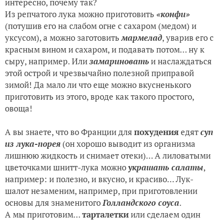
интересно, почему так?
Из репчатого лука можно приготовить
«конфи»
(потушив его на слабом огне с сахаром (медом) и
уксусом), а можно заготовить
мармелад
, уварив его с
красным вином и сахаром, и подавать потом… ну к
сыру, например. Или
замариновать
и наслаждаться
этой острой и чрезвычайно полезной приправой
зимой! Да мало ли что еще можно вкусненького
приготовить из этого, вроде как такого простого,
овоща!
А вы знаете, что во Франции для
похудения
едят
суп
из лука-порея
(он хорошо выводит из организма
лишнюю жидкость и снимает отеки)… А лиловатыми
цветочками шнитт-лука можно
украшать салаты
,
например: и полезно, и вкусно, и красиво… Лук-
шалот незаменим, например, при приготовлении
основы для знаменитого
Голландского соуса
.
А мы приготовим…
тарталетки
или сделаем один