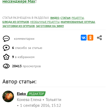
!
мессенджере Max
СТАТЬЯ РАЗМЕЩЕНА В РАЗДЕЛАХ:
,
,
,
ВИДЕО
СТАТЬИ
РЕЦЕПТЫ
,
,
,
БЛЮДА ИЗ ОГУРЦОВ
НЕОБЫЧНЫЕ РЕЦЕПТЫ
МАРИНОВАННЫЕ ОГУРЦЫ
,
ЗАГОТОВКИ ИЗ ОГУРЦОВ
ЗАГОТОВКИ НА ЗИМУ
комментарии
6
спасибо за статью
9
в избранном
20413
просмотров
Автор статьи:
Eleko
РЕДАКТОР
Конева Елена
Тольятти
1 сентября 2016, 15:12