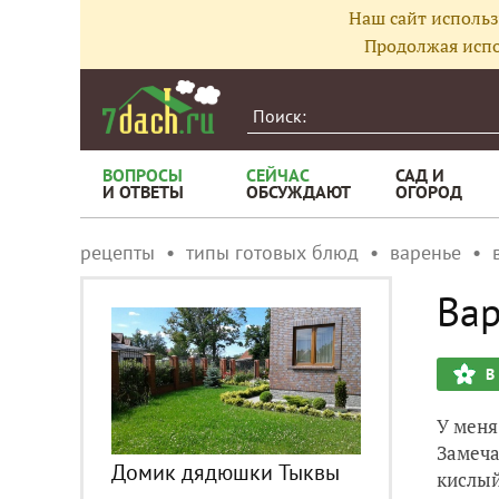
Наш сайт использ
Продолжая испо
ВОПРОСЫ
СЕЙЧАС
САД И
И ОТВЕТЫ
ОБСУЖДАЮТ
ОГОРОД
рецепты
типы готовых блюд
варенье
Вар
В
У меня
Замеча
Домик дядюшки Тыквы
кислый