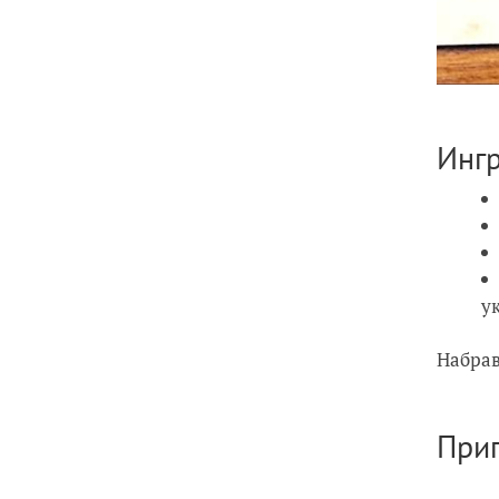
Инг
у
Набрав
При