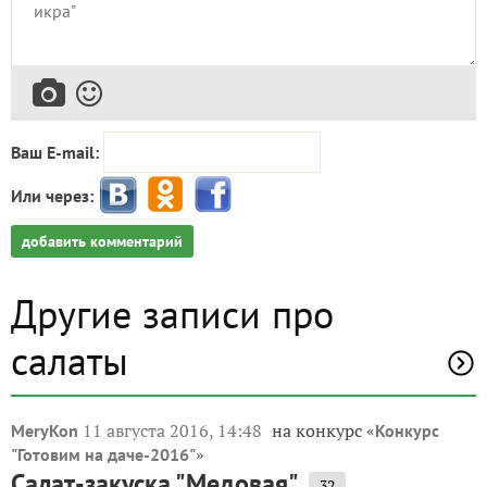
Ваш E-mail:
Или через:
добавить комментарий
Другие записи про
салаты
11 августа 2016, 14:48
на конкурс «
MeryKon
Конкурс
»
"Готовим на даче-2016"
Салат-закуска "Медовая"
32