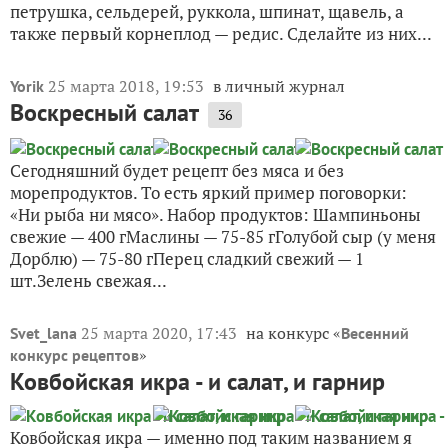
петрушка, сельдерей, руккола, шпинат, щавель, а
также первый корнеплод — редис. Сделайте из них...
25 марта 2018, 19:53
в личный журнал
Yorik
Воскресный салат
36
Сегодняшний будет рецепт без мяса и без
морепродуктов. То есть яркий пример поговорки:
«Ни рыба ни мясо». Набор продуктов: Шампиньоны
свежие — 400 гМаслины — 75-85 гГолубой сыр (у меня
Дорблю) — 75-80 гПерец сладкий свежий — 1
шт.Зелень свежая...
25 марта 2020, 17:43
на конкурс «
Svet_lana
Весенний
»
конкурс рецептов
Ковбойская икра - и салат, и гарнир
Ковбойская икра — именно под таким названием я