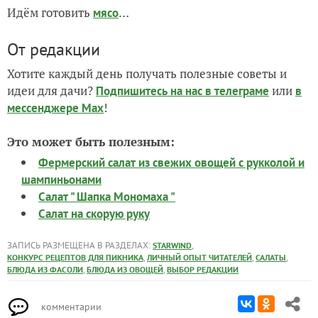
Идём готовить
…
мясо
От редакции
Хотите каждый день получать полезные советы и
идеи для дачи?
или
Подпишитесь на нас
в телеграме
в
!
мессенджере Max
Это может быть полезным:
Фермерский салат из свежих овощей с рукколой и
шампиньонами
Салат " Шапка Мономаха "
Салат на скорую руку
ЗАПИСЬ РАЗМЕЩЕНА В РАЗДЕЛАХ:
,
STARWIND
,
,
,
КОНКУРС РЕЦЕПТОВ ДЛЯ ПИКНИКА
ЛИЧНЫЙ ОПЫТ ЧИТАТЕЛЕЙ
САЛАТЫ
,
,
БЛЮДА ИЗ ФАСОЛИ
БЛЮДА ИЗ ОВОЩЕЙ
ВЫБОР РЕДАКЦИИ
комментарии