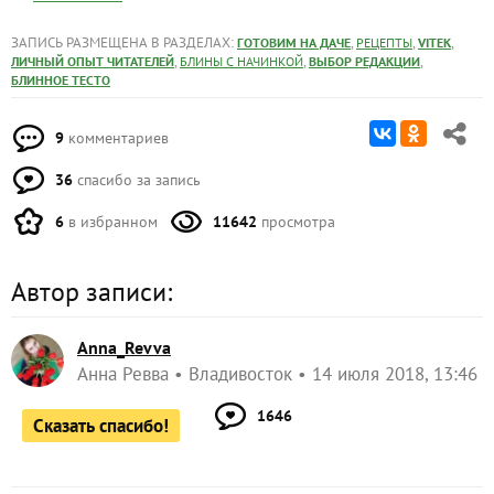
ЗАПИСЬ РАЗМЕЩЕНА В РАЗДЕЛАХ:
,
,
,
ГОТОВИМ НА ДАЧЕ
РЕЦЕПТЫ
VITEK
,
,
,
ЛИЧНЫЙ ОПЫТ ЧИТАТЕЛЕЙ
БЛИНЫ С НАЧИНКОЙ
ВЫБОР РЕДАКЦИИ
БЛИННОЕ ТЕСТО
9
комментариев
36
спасибо за запись
6
в избранном
11642
просмотра
Автор записи:
Anna_Revva
Анна Ревва
Владивосток
14 июля 2018, 13:46
1646
Сказать спасибо!