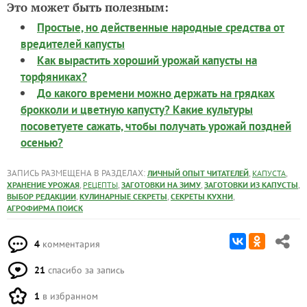
Это может быть полезным:
Простые, но действенные народные средства от
вредителей капусты
Как вырастить хороший урожай капусты на
торфяниках?
До какого времени можно держать на грядках
брокколи и цветную капусту? Какие культуры
посоветуете сажать, чтобы получать урожай поздней
осенью?
ЗАПИСЬ РАЗМЕЩЕНА В РАЗДЕЛАХ:
,
,
ЛИЧНЫЙ ОПЫТ ЧИТАТЕЛЕЙ
КАПУСТА
,
,
,
,
ХРАНЕНИЕ УРОЖАЯ
РЕЦЕПТЫ
ЗАГОТОВКИ НА ЗИМУ
ЗАГОТОВКИ ИЗ КАПУСТЫ
,
,
,
ВЫБОР РЕДАКЦИИ
КУЛИНАРНЫЕ СЕКРЕТЫ
СЕКРЕТЫ КУХНИ
АГРОФИРМА ПОИСК
4
комментария
21
спасибо за запись
1
в избранном