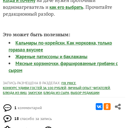
на даче нужен проточный
Когда и почему
воднонагреватель и
. Прочитайте
как его выбрать
редакционный разбор.
Это может быть полезным:
Кальмары по-корейски. Как морковка, только
гораздо вкуснее
Жареные патиссоны и баклажаны
Мясные корзиночки, фаршированные грибами с
сыром
ЗАПИСЬ РАЗМЕЩЕНА В РАЗДЕЛАХ:
,
FIX PRICE
,
,
КОНКУРС УДИВИ ГОСТЕЙ ЗА 100 РУБЛЕЙ
ЛИЧНЫЙ ОПЫТ ЧИТАТЕЛЕЙ
,
,
,
БЛЮДА ИЗ ЯИЦ
ЗАКУСКИ
БЛЮДА ИЗ СЫРА
ВЫБОР РЕДАКЦИИ
1
комментарий
18
спасибо за запись