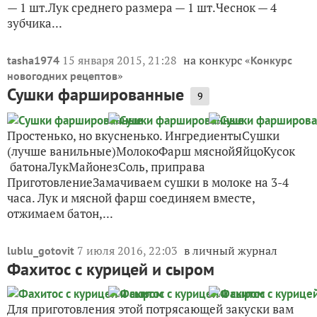
— 1 шт.Лук среднего размера — 1 шт.Чеснок — 4
зубчика...
15 января 2015, 21:28
на конкурс «
tasha1974
Конкурс
»
новогодних рецептов
Сушки фаршированные
9
Простенько, но вкусненько. ИнгредиентыСушки
(лучше ванильные)МолокоФарш мяснойЯйцоКусок
батонаЛукМайонезСоль, приправа
ПриготовлениеЗамачиваем сушки в молоке на 3-4
часа. Лук и мясной фарш соединяем вместе,
отжимаем батон,...
7 июля 2016, 22:03
в личный журнал
lublu_gotovit
Фахитос с курицей и сыром
Для приготовления этой потрясающей закуски вам