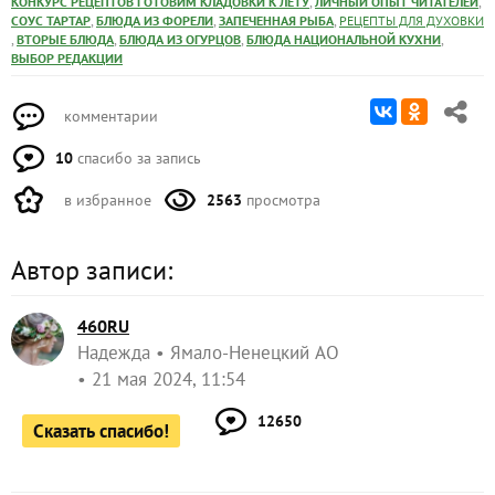
,
,
КОНКУРС РЕЦЕПТОВ ГОТОВИМ КЛАДОВКИ К ЛЕТУ
ЛИЧНЫЙ ОПЫТ ЧИТАТЕЛЕЙ
,
,
,
СОУС ТАРТАР
БЛЮДА ИЗ ФОРЕЛИ
ЗАПЕЧЕННАЯ РЫБА
РЕЦЕПТЫ ДЛЯ ДУХОВКИ
,
,
,
,
ВТОРЫЕ БЛЮДА
БЛЮДА ИЗ ОГУРЦОВ
БЛЮДА НАЦИОНАЛЬНОЙ КУХНИ
ВЫБОР РЕДАКЦИИ
комментарии
10
спасибо за запись
в избранное
2563
просмотра
Автор записи:
460RU
Надежда
Ямало-Ненецкий АО
21 мая 2024, 11:54
12650
Сказать спасибо!