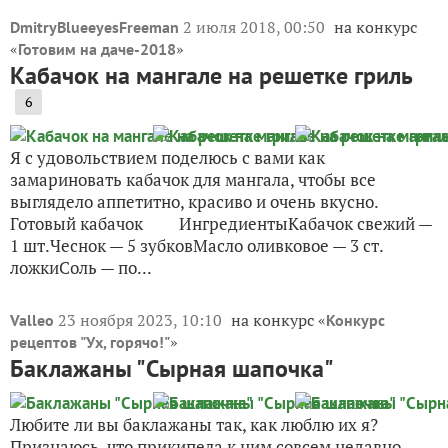
2 июля 2018, 00:50
на конкурс
DmitryBlueeyesFreeman
«
»
Готовим на даче-2018
Кабачок на мангале на решетке гриль
6
Я с удовольствием поделюсь с вами как
замариновать кабачок для мангала, чтобы все
выглядело аппетитно, красиво и очень вкусно.
Готовый кабачок ИнгредиентыКабачок свежий —
1 шт.Чеснок — 5 зубковМасло оливковое — 3 ст.
ложкиСоль — по...
23 ноября 2023, 10:10
на конкурс «
Valleo
Конкурс
»
рецептов "Ух, горячо!"
Баклажаны "Сырная шапочка"
Любите ли вы баклажаны так, как люблю их я?
Признаюсь, что прикипела к ним совсем недавно.