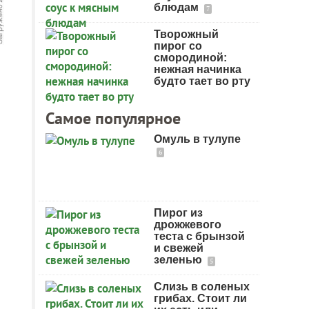
блюдам
7
Творожный
пирог со
смородиной:
нежная начинка
будто тает во рту
Самое популярное
Омуль в тулупе
6
Пирог из
дрожжевого
теста с брынзой
и свежей
зеленью
5
Слизь в соленых
грибах. Стоит ли