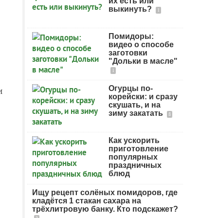
их есть или
выкинуть?
1
Помидоры:
видео о способе
заготовки
"Дольки в масле"
1
Огурцы по-
и
корейски: и сразу
скушать, и на
зиму закатать
8
Как ускорить
приготовление
популярных
праздничных
блюд
Ищу рецепт солёных помидоров, где
кладётся 1 стакан сахара на
трёхлитровую банку. Кто подскажет?