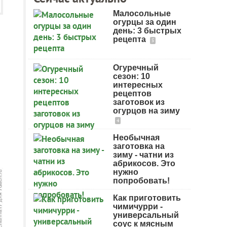
Малосольные
огурцы за один
день: 3 быстрых
рецепта
5
Огуречный
сезон: 10
интересных
рецептов
заготовок из
огурцов на зиму
4
Необычная
заготовка на
зиму - чатни из
абрикосов. Это
нужно
попробовать!
Как приготовить
чимичурри -
универсальный
соус к мясным