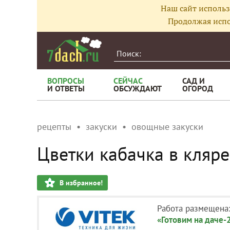
Наш сайт использ
Продолжая испо
ВОПРОСЫ
СЕЙЧАС
САД И
И ОТВЕТЫ
ОБСУЖДАЮТ
ОГОРОД
рецепты
закуски
овощные закуски
Цветки кабачка в кляр
В избранное!
Работа размещена
«Готовим на даче-