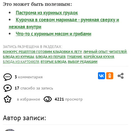
Это может быть полезным:
Пастрома из куриных грудок
Курочка в соевом маринаде - румяная сверху и
нежная внутри
Что-то с куриным мясом и грибами
ЗАПИСЬ РАЗМЕЩЕНА В РАЗДЕЛАХ:
,
,
КОНКУРС РЕЦЕПТОВ ГОТОВИМ КЛАДОВКИ К ЛЕТУ
ЛИЧНЫЙ ОПЫТ ЧИТАТЕЛЕЙ
,
,
,
,
БЛЮДА ИЗ КУРИЦЫ
БЛЮДА ИЗ ПЕРЦЕВ
ТУШЕНИЕ
КОРЕЙСКАЯ КУХНЯ
,
,
БЛЮДА ИЗ КАРТОФЕЛЯ
ВТОРЫЕ БЛЮДА
ВЫБОР РЕДАКЦИИ
3
комментария
17
спасибо за запись
в избранное
4221
просмотр
Автор записи: