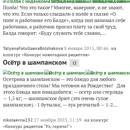
Полба! Что это такое? Многие, наверное, и не знают,
что это. Если только слышали о полбе в сказке «О
попе и работнике его Балде», когда поп нанимал себе
работника, а работник просил плату за свой труд.
Балда говорит: «Буду служить тебе славно,...
8 января 2015, 00:46
на
TatyanaFatullaevaBolshakova
конкурс «
»
Конкурс новогодних рецептов
Осётр в шампанском
12
Осетрина в шампанском — это блюдо для любого
праздничного стола! Мы готовим на Рождество! Для
этого блюда нам понадобится: — осетр или стерлядь
— 1,5 кг; — шампанское брют (это очень сухое
шампанское) - 1 бутылка; — лук репчатый — 1-2...
27 ноября 2023, 11:59
на конкурс
nikolaevna232
«
»
Конкурс рецептов "Ух, горячо!"