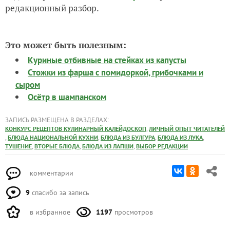
редакционный разбор.
Это может быть полезным:
Куриные отбивные на стейках из капусты
Стожки из фарша с помидоркой, грибочками и
сыром
Осётр в шампанском
ЗАПИСЬ РАЗМЕЩЕНА В РАЗДЕЛАХ:
,
КОНКУРС РЕЦЕПТОВ КУЛИНАРНЫЙ КАЛЕЙДОСКОП
ЛИЧНЫЙ ОПЫТ ЧИТАТЕЛЕЙ
,
,
,
,
БЛЮДА НАЦИОНАЛЬНОЙ КУХНИ
БЛЮДА ИЗ БУЛГУРА
БЛЮДА ИЗ ЛУКА
,
,
,
ТУШЕНИЕ
ВТОРЫЕ БЛЮДА
БЛЮДА ИЗ ЛАПШИ
ВЫБОР РЕДАКЦИИ
комментарии
9
спасибо за запись
в избранное
1197
просмотров