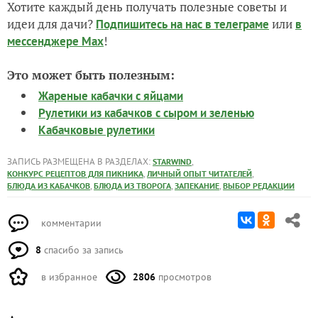
Хотите каждый день получать полезные советы и
идеи для дачи?
или
Подпишитесь на нас
в телеграме
в
!
мессенджере Max
Это может быть полезным:
Жареные кабачки с яйцами
Рулетики из кабачков с сыром и зеленью
Кабачковые рулетики
ЗАПИСЬ РАЗМЕЩЕНА В РАЗДЕЛАХ:
,
STARWIND
,
,
КОНКУРС РЕЦЕПТОВ ДЛЯ ПИКНИКА
ЛИЧНЫЙ ОПЫТ ЧИТАТЕЛЕЙ
,
,
,
БЛЮДА ИЗ КАБАЧКОВ
БЛЮДА ИЗ ТВОРОГА
ЗАПЕКАНИЕ
ВЫБОР РЕДАКЦИИ
комментарии
8
спасибо за запись
в избранное
2806
просмотров