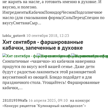
не жарить на масле, а готовить именно в духовке. И
вкусно, и полезно.
ИнгредиентыКабачокПомидорЧеснокПодсолнечное
масло (для смазывания формы)СольПерецСпеции по
вкусуСметанаСыр...
10 сентября 2018, 12:23
lublu_gotovit
Хит сентября - фаршированные
кабачки, запеченные в духовке
Симпатичные «чашечки» из кабачков наверняка
придутся по вкусу всей вашей семье. Даже дети
будут с радостью лакомиться этой разноцветной
вкуснятиной из овощей. Блюдо подойдет и для
праздничного стола. Угощайтесь! Фаршированные
кабачки,...
16 апреля 2025, 09:10
на конкурс
28101959NaTa
«
»
Конкурс рецептов "Кулинарный калейдоскоп"