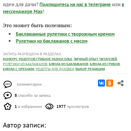
идеи для дачи?
или
Подпишитесь на нас
в телеграме
в
!
мессенджере Max
Это может быть полезным:
Баклажанные рулетики с творожным кремом
Рулетики из баклажанов с мясом
ЗАПИСЬ РАЗМЕЩЕНА В РАЗДЕЛАХ:
,
,
КОНКУРС РЕЦЕПТОВ ГРИБНОЕ РАЗНОСОЛЬЕ
ЛИЧНЫЙ ОПЫТ ЧИТАТЕЛЕЙ
,
,
,
РУЛЕТИКИ ИЗ БАКЛАЖАНОВ
БЛЮДА ИЗ БАКЛАЖАНОВ
БЛЮДА ИЗ ГРИБОВ
,
,
БЛЮДА С ОРЕХАМИ
РЕЦЕПТЫ ДЛЯ ДУХОВКИ
ВЫБОР РЕДАКЦИИ
комментарии
8
спасибо за запись
1
в избранном
1977
просмотров
Автор записи: