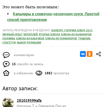
Это может быть полезным:
Кальмары в сливочно-чесночном соусе. Простой
способ приготовления
ЗАПИСЬ РАЗМЕЩЕНА В РАЗДЕЛАХ:
,
КОНКУРС ГОРЯЧИХ БЛЮД 2023
,
,
,
ЛИЧНЫЙ ОПЫТ ЧИТАТЕЛЕЙ
ВТОРЫЕ БЛЮДА
БЛЮДА ИЗ КАЛЬМАРОВ
,
,
,
,
ПОДЛИВА
БЛЮДА ИЗ КАБАЧКОВ
БЛЮДА ИЗ ПОМИДОРОВ
ТУШЕНИЕ
,
СПАГЕТТИ
ВЫБОР РЕДАКЦИИ
комментарии
15
спасибо за запись
в избранное
1882
просмотра
Автор записи:
28101959NaTa
Наталья Т
Гаврилов Посад