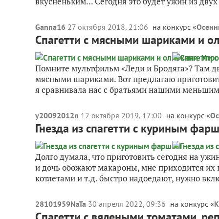
вкусненьким... Сегодня это будет ужин из двух
Ganna16
27 октября 2018, 21:06
на конкурс «
Осенн
Спагетти с мясными шариками и о
Помните мультфильм «Леди и Бродяга»? Там д
мясными шариками. Вот предлагаю приготовит
я сравнивала нас с братьями нашими меньшими
y20092012n
12 октября 2019, 17:00
на конкурс «
Ос
Гнезда из спагетти с куриным фар
Долго думала, что приготовить сегодня на ужин
и дочь обожают макароны, мне приходится их г
котлетами и т.д. быстро надоедают, нужно вклю
28101959NaTa
30 апреля 2022, 09:36
на конкурс «
К
Спагетти с вялеными томатами, р