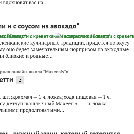
 вдохновят вас на...
ми и с соусом из авокадо"
мексиканские кулинарные традиции, придется по вкусу
му оно будет замечательным сюрпризом на выходные
и близкие и родные...
рная онлайн-школа "МахеевЪ"
»
етти
2
шт.;крахмал — 1 ч. ложка;сода пищевая — 1 ч.
усу;кетчуп шашлычный МахеевЪ — 1 ч. ложка.
ольшими продолговатыми...
м - вкусный ужин, который готовится