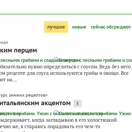
лучшие
новые
сейчас обсуждают
рнал
дким перцем
обязательно нужно определиться с соусом. Ведь без него
том рецепте для соуса используются грибы и овощи. Все
т на...
урс зимних рецептов
»
с итальянским акцентом
5
выдерживает, когда заглядываю в его холостяцкий
ечно же, я стараюсь порадовать его чем-то