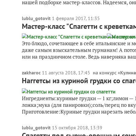
нашей подборке мастер-классов. Надеемся, они
lublu_gotovit
1 февраля 2017, 11:35
Мастер-класс "Спагетти с креветка
Это блюдо, сочетающее в себе итальянские и 
даже самым взыскательным гурманам! А пото
или на праздничном столе. Ведь наверняка ваш
zakharoc
11 августа 2018, 17:45
на конкурс «
Кулина
Наггетсы из куриной грудки со спаг
Ингредиенты:куриные грудки — 1 кг;лимон — 1 
ложка;мука (для панировки);соль/перец по вк
Приготовление:Куриные грудки нарезать неб
lublu_gotovit
15 октября 2018, 13:39
Спагетти под сырно-овощным соусо