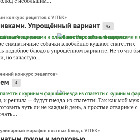
 блюд с небольшим...
ий конкурс рецептов с VITEK
»
ливками. Упрощённый вариант
42
ве симпатичные собачки влюблённо кушают спагетти с
ь подобное блюдо в упрощённом варианте. Не то что б
, но зачастую...
енний конкурс рецептов
»
шем
4
, и решила — будут гнезда из спагетти! Так как мой муж
отовить чуть ли не каждый день, а простые отварные с
чать...
улинарный марафон постных блюд с VITEK
»
епчатым луком и морковью