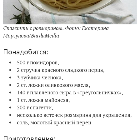
Спагетти с розмарином. Фото: Екатерина
Моргунова/BurdaMedia
Понадобится:
500 г помидоров,
2 стручка красного сладкого перца,
3 зубчика чеснока,
2 ст. ложки оливкового масла,
140 г плавленого сыра в «треугольничках»,
1 ст. ложка майонеза,
200 г спагетти,
несколько веточек розмарина для украшения,
соль, молотый красный перец.
Приготовление: