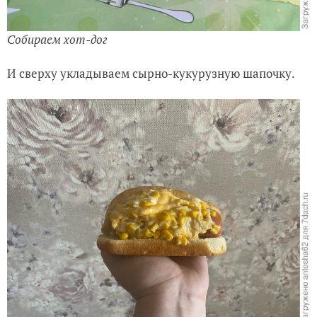
Собираем хот-дог
И сверху укладываем сырно-кукурузную шапочку.