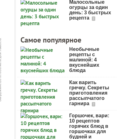
Малосольные
огурцы за один
день: 3 быстрых
рецепта
5
Самое популярное
Необычные
рецепты с
малиной: 4
вкуснейших
блюда
Как варить
гречку. Секреты
приготовления
рассыпчатого
гарнира
2
Горшочек, вари:
10 рецептов
горячих блюд в
горшочках для
будней и