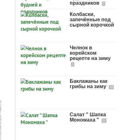
праздников
1
Колбаски,
запечённые под
сырной корочкой
Челнок в
корейском
рецепте на зиму
1
Баклажаны как
грибы на зиму
15
Салат " Шапка
Мономаха "
21