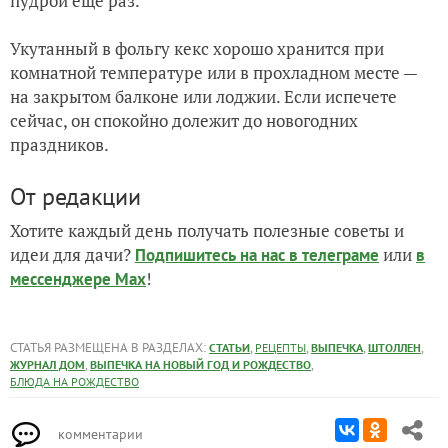
пудрой ещё раз.
Укутанный в фольгу кекс хорошо хранится при
комнатной температуре или в прохладном месте —
на закрытом балконе или лоджии. Если испечете
сейчас, он спокойно долежит до новогодних
праздников.
От редакции
Хотите каждый день получать полезные советы и
идеи для дачи?
или
Подпишитесь на нас
в телеграме
в
!
мессенджере Max
СТАТЬЯ РАЗМЕЩЕНА В РАЗДЕЛАХ:
,
,
,
,
СТАТЬИ
РЕЦЕПТЫ
ВЫПЕЧКА
ШТОЛЛЕН
,
,
ЖУРНАЛ ДОМ
ВЫПЕЧКА НА НОВЫЙ ГОД И РОЖДЕСТВО
БЛЮДА НА РОЖДЕСТВО
комментарии