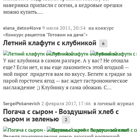
наверняка припасли с осени, а кедровые орешки
можно купить....
9 июля 2015, 20:54
на конкурс
elena_detox4love
«
»
Конкурс рецептов "Готовим на даче"
Летний клафути с клубникой
6
У нас клубника в самом разгаре. А у вас? Не отошла
еще? Если нет, и вы еще лакомитесь этой ягодкой —
мой пирог придется вам по вкусу. Бегите к грядке за
парой горсточек ягод — вас ждет гастрономическое
наслаждение ;) Клубнику я сама обожаю. С...
2 февраля 2017, 17:46
в личный журнал
SergeiPokanevich
Погача с сыром - Воздушный хлеб с
сыром и зеленью
2
Рецепт приготовления очень вкусной восточной