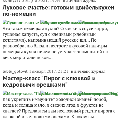
5 марта 2021, 19:44
в личный журнал
KuhnyaTV
Луковое счастье: готовим цвибелькухен
по-немецки
Что такое немецкая кухня? Сосиски в соусе карри,
тушеная капуста, суп с клецками (хлебными
котлетами), напоминающий русские щи… По
разнообразию блюд и пестроте вкусовой палитры
немецкая кухня ничем не уступает знаменитой на
весь мир итальянской...
4 января 2017, 21:21
в личный журнал
lublu_gotovit
Мастер-класс "Пирог с клюквой и
кедровыми орешками"
Как укрепить иммунитет холодной зимней порой,
когда и солнца мало, и свежих ягод и фруктов не
хватает? Предлагаем вам несложный рецепт пирога с
клюквой и кедровыми орехами. Клюкву вы