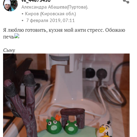
vk_44673450
Александра Абашева(Пуртова).
Киров (Кировская обл.)
7 февраля 2019, 07:11
Я люблю готовить, кухня мой анти стресс. Обожаю
печь
Сыну