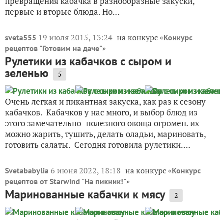
превращения кабачка в разнообразные закуски,
первые и вторые блюда. Но...
19 июля 2015, 13:24
на конкурс «
sveta555
Конкурс
»
рецептов "Готовим на даче"
Рулетики из кабачков с сыром и
зеленью
5
Очень легкая и пикантная закуска, как раз к сезону
кабачков. Кабачков у нас много, и выбор блюд из
этого замечательно- полезного овоща огромен. их
можно жарить, тушить, делать оладьи, мариновать,
готовить салаты. Сегодня готовила рулетики....
6 июня 2022, 18:18
на конкурс «
Svetababylia
Конкурс
»
рецептов от Starwind "На пикник!"
Маринованные кабачки к мясу
2