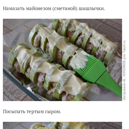
Намазать майонезом (сметаной) шашлычки.
Посыпать тертым сыром.