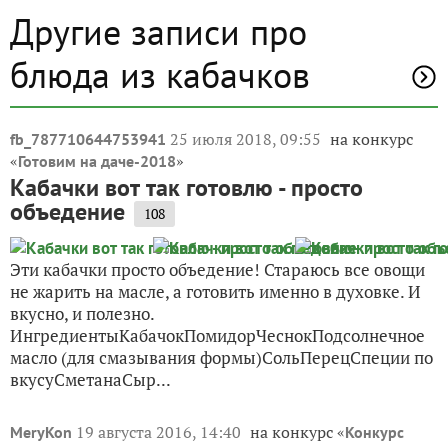
Другие записи про
блюда из кабачков
25 июля 2018, 09:55
на конкурс
fb_787710644753941
«
»
Готовим на даче-2018
Кабачки вот так готовлю - просто
объедение
108
Эти кабачки просто объедение! Стараюсь все овощи
не жарить на масле, а готовить именно в духовке. И
вкусно, и полезно.
ИнгредиентыКабачокПомидорЧеснокПодсолнечное
масло (для смазывания формы)СольПерецСпеции по
вкусуСметанаСыр...
19 августа 2016, 14:40
на конкурс «
MeryKon
Конкурс