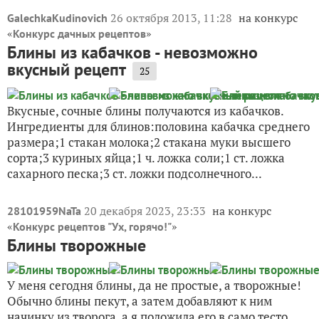
26 октября 2013, 11:28
на конкурс
GalechkaKudinovich
«
»
Конкурс дачных рецептов
Блины из кабачков - невозможно
вкусный рецепт
25
Вкусные, сочные блины получаются из кабачков.
Ингредиенты для блинов:половина кабачка среднего
размера;1 стакан молока;2 стакана муки высшего
сорта;3 куриных яйца;1 ч. ложка соли;1 ст. ложка
сахарного песка;3 ст. ложки подсолнечного...
20 декабря 2023, 23:33
на конкурс
28101959NaTa
«
»
Конкурс рецептов "Ух, горячо!"
Блины творожные
У меня сегодня блины, да не простые, а творожные!
Обычно блины пекут, а затем добавляют к ним
начинку из творога, а я положила его в само тесто.