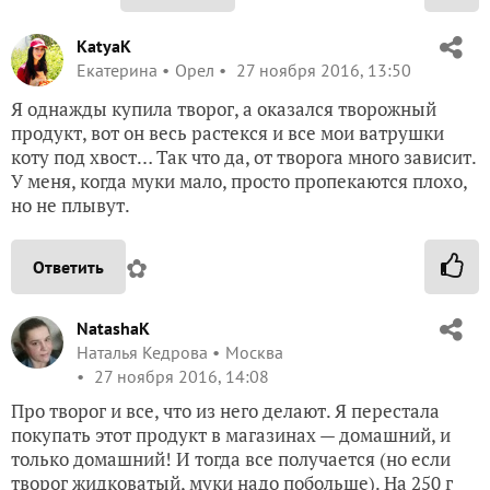
KatyaK
Екатерина
Орел
27 ноября 2016, 13:50
Я однажды купила творог, а оказался творожный
продукт, вот он весь растекся и все мои ватрушки
коту под хвост… Так что да, от творога много зависит.
У меня, когда муки мало, просто пропекаются плохо,
но не плывут.
✿
Ответить
NatashaK
Наталья Кедрова
Москва
27 ноября 2016, 14:08
Про творог и все, что из него делают. Я перестала
покупать этот продукт в магазинах — домашний, и
только домашний! И тогда все получается (но если
творог жидковатый, муки надо побольше). На 250 г