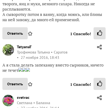
творога, яиц и муки, немного сахара. Никогда не
расплываются.
А сыворотку потом в ванну, когда моюсь, или блины
на ней завожу, да много ей применений.
✿
Ответить
1
Спасибо!
TatyanaT
Трофимова Татьяна
Саратов
27 ноября 2016, 18:43
А я стала делать запеканку вместо сырников, ничего
не течет
✿
Ответить
1
Спасибо!
svetvac
Светлана
Балахна