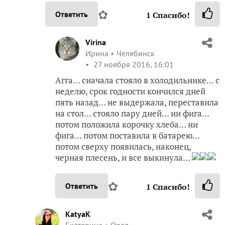
✿
Ответить
1
Спасибо!
Virina
Ирина
Челябинск
27 ноября 2016, 16:01
Агга… сначала стояло в холодильнике… с
неделю, срок годности кончился дней
пять назад… не выдержала, переставила
на стол… стояло пару дней… ни фига…
потом положила корочку хлеба… ни
фига… потом поставила в батарею…
потом сверху появилась, наконец,
черная плесень, и все выкинула…
✿
Ответить
1
Спасибо!
KatyaK