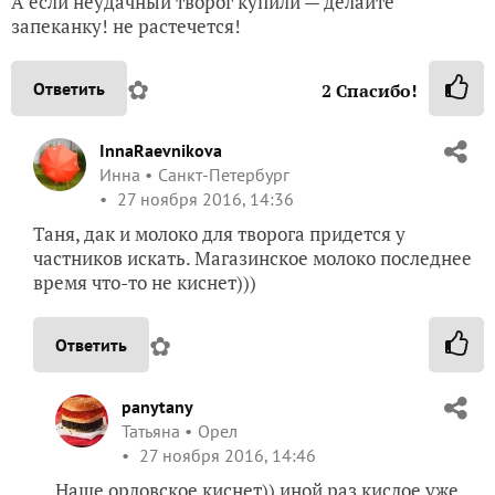
А если неудачный творог купили — делайте
запеканку! не растечется!
✿
Ответить
2
Спасибо!
InnaRaevnikova
Инна
Санкт-Петербург
27 ноября 2016, 14:36
Таня, дак и молоко для творога придется у
частников искать. Магазинское молоко последнее
время что-то не киснет)))
✿
Ответить
panytany
Татьяна
Орел
27 ноября 2016, 14:46
Наше орловское киснет)) иной раз кислое уже