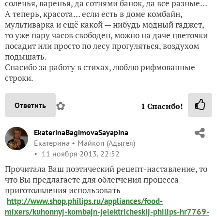
соленья, варенья, да сотнями банок, да все разные…
А теперь, красота… если есть в доме комбайн,
мультиварка и ещё какой — нибудь модный гаджет,
то уже пару часов свободен, можно на даче цветочки
посадит или просто по лесу прогуляться, воздухом
подышать.
Спасибо за работу в стихах, люблю рифмованные
строки.
✿
Ответить
1
Спасибо!
EkaterinaBagimovaSayapina
Екатерина
Майкоп (Адыгея)
11 ноября 2013, 22:52
Прочитала Ваш поэтический рецепт-наставление, то
что Вы предлагаете для облегчения процесса
приготолвления использовать
http://www.shop.philips.ru/appliances/food-
mixers/kuhonnyj-kombajn-jelektricheskij-philips-hr7769-