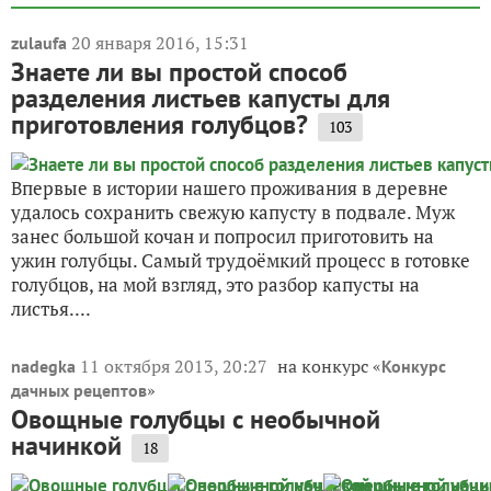
Впервые в истории нашего проживания в деревне
удалось сохранить свежую капусту в подвале. Муж
занес большой кочан и попросил приготовить на
ужин голубцы. Самый трудоёмкий процесс в готовке
голубцов, на мой взгляд, это разбор капусты на
листья....
11 октября 2013, 20:27
на конкурс «
nadegka
Конкурс
»
дачных рецептов
Овощные голубцы с необычной
начинкой
18
Спешу поделиться очередным своим рецептом.
Перехожу к «тяжелой артиллерии» и выношу на ваш
суд теперь второе блюдо, голубцы из овощей, грибов
и колбасы. Странное сочетание… наверно подумали
вы и не совсем полезный ингредиент увидели в