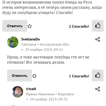
SvetlanaDo
Светлана
Костромская обл.
29 ноября 2019, 09:11
Ириш, я тоже настоящие голубцы сто лет не
готовила! Все ленивцев делаю.
✿
Ответить
1
Спасибо!
IrinaN
Ирина Никитина
Киреевск
29 ноября 2019, 09:31
Светик, так ведь если делать их по правилам,
это времени надо много. А где ж его взять?
Почему то с годами оно стало бежать гораздо
быстрее, а ещё столько интересного не
попробовано, не сделано, не прочитано и не
посмотрено, что тратить драгоценные часы на