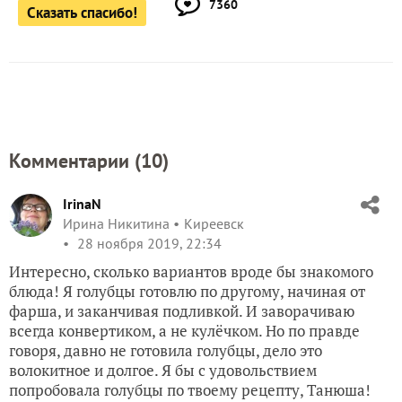
Комментарии (
10
)
IrinaN
Ирина Никитина
Киреевск
28 ноября 2019, 22:34
Интересно, сколько вариантов вроде бы знакомого
блюда! Я голубцы готовлю по другому, начиная от
фарша, и заканчивая подливкой. И заворачиваю
всегда конвертиком, а не кулёчком. Но по правде
говоря, давно не готовила голубцы, дело это
волокитное и долгое. Я бы с удовольствием
попробовала голубцы по твоему рецепту, Танюша!
И история возникновения такого блюда на Руси
очень интересная, я её теперь своим расскажу, когда
буду их голубцами угощать! Спасибо!
✿
Ответить
2
Спасибо!