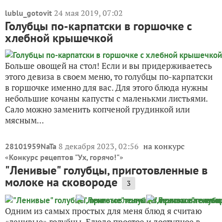
Больше овощей на стол! Если и вы придерживаетесь
этого девиза в своем меню, то голубцы по-карпатски
в горшочке именно для вас. Для этого блюда нужны
небольшие кочаны капусты с маленькми листьями.
Сало можно заменить копченой грудинкой или
мясным...
8 декабря 2023, 02:56
на конкурс
28101959NaTa
«
»
Конкурс рецептов "Ух, горячо!"
"Ленивые" голубцы, приготовленные в
молоке на сковороде
3
Одним из самых простых для меня блюд я считаю
«ленивые» голубцы. Блюдо простое и доступное в
приготовлении, и времени много на это не надо. В
«ленивых» голубцах те же ингредиенты, что и в
обычных. Ведь кто-то не любит в обыкновенных
голубцах...