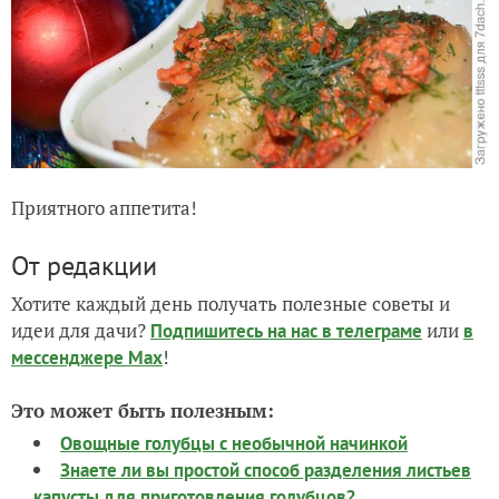
Приятного аппетита!
От редакции
Хотите каждый день получать полезные советы и
идеи для дачи?
или
Подпишитесь на нас
в телеграме
в
!
мессенджере Max
Это может быть полезным:
Овощные голубцы с необычной начинкой
Знаете ли вы простой способ разделения листьев
капусты для приготовления голубцов?
Вкуснее, чем на рынке! Суперзакуска! Обалденные
маринованные голубцы с корейской морковкой
ЗАПИСЬ РАЗМЕЩЕНА В РАЗДЕЛАХ:
,
,
VITEK
РЕЦЕПТЫ
,
,
,
,
ЛИЧНЫЙ ОПЫТ ЧИТАТЕЛЕЙ
БЛЮДА ИЗ МЯСА
ГОЛУБЦЫ
ВЫБОР РЕДАКЦИИ
КОНКУРСЫ РЕЦЕПТОВ