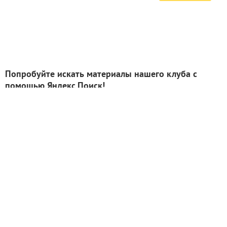
Попробуйте искать материалы нашего клуба с
помощью Яндекс.Поиск!
ИНН: 9715003782 КПП: 771501001 ОГРН:
5147746293448
Email:
info@7dach.ru
Тел: +7 (916) 710-7449 (семена не продаем!)
Главная страница
Сейчас публикуют
Сейчас обсуждают
Дачные вопросы
Помощь
Все товары