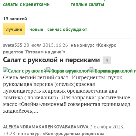
салаты с креветками
теплые салаты
13 записей
лучшие
новые
сейчас обсуждают
sveta555
28 июля 2015, 16:26
на конкурс «
Конкурс
рецептов "Готовим на даче"
»
Салат с рукколой и персиками
4
Очень легкий летний салат. Ингредиенты: пучок
рукколыдва персика (спелых)красная
луковицагорсть кедровых орешковветчина два
ломтика ( по желанию) Для заправки: растительное
масло «Олейна»лимонный сокзернистая горчицамед
жидкийсоль,...
ALEKSANDRAMAKARENKOVABABANOVA
3 октября 2013,
23:28
на конкурс «
Конкурс дачных рецептов
»