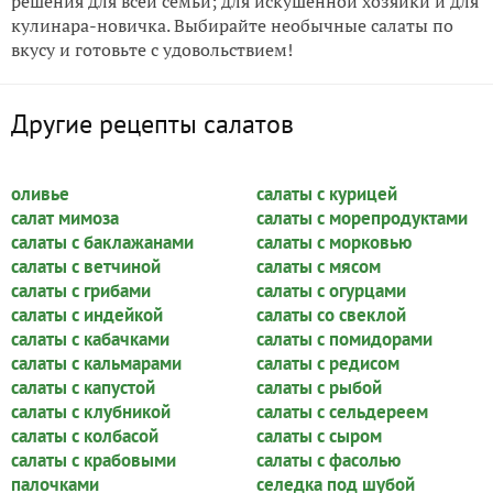
решения для всей семьи; для искушенной хозяйки и для
кулинара-новичка. Выбирайте необычные салаты по
вкусу и готовьте с удовольствием!
Другие рецепты салатов
оливье
салаты с курицей
салат мимоза
салаты с морепродуктами
салаты с баклажанами
салаты с морковью
салаты с ветчиной
салаты с мясом
салаты с грибами
салаты с огурцами
салаты с индейкой
салаты со свеклой
салаты с кабачками
салаты с помидорами
салаты с кальмарами
салаты с редисом
салаты с капустой
салаты с рыбой
салаты с клубникой
салаты с сельдереем
салаты с колбасой
салаты с сыром
салаты с крабовыми
салаты с фасолью
палочками
селедка под шубой