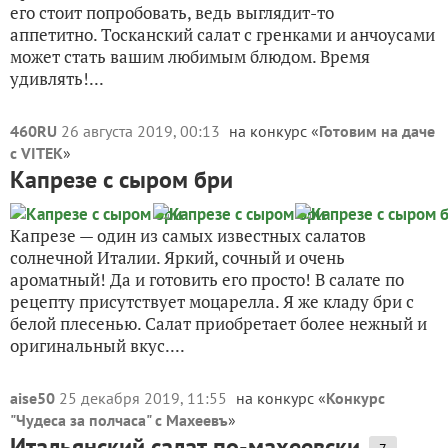
его стоит попробовать, ведь выглядит-то
аппетитно. Тосканский салат с гренками и анчоусами
может стать вашим любимым блюдом. Время
удивлять!...
460RU
26 августа 2019, 00:13
на конкурс «
Готовим на даче
с VITEK
»
Капрезе с сыром бри
Капрезе — один из самых известных салатов
солнечной Италии. Яркий, сочный и очень
ароматный! Да и готовить его просто! В салате по
рецепту присутствует моцарелла. Я же кладу бри с
белой плесенью. Салат приобретает более нежный и
оригинальный вкус....
aise50
25 декабря 2019, 11:55
на конкурс «
Конкурс
"Чудеса за полчаса" с Махеевъ
»
Итальянский салат по-махеевски