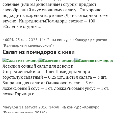
соленые (или маринованные) огурцы придают
своеобразный вкус овощному салату. Он хорошо
подходит к жареной картошке. Да и с отварной тоже
вкусно! ИнгредиентыПомидоры свежие — 100
гСоленые огурцы...
460RU
25 мая 2025, 11:13
на конкурс «
Конкурс рецептов
"Кулинарный калейдоскоп"
»
Салат из помидоров с киви
Легкий и сочный салат для девочек!
ИнгредиентыКиви — 1 шт.Помидоры черри —
горстьЛук салатный — 0,25 шт.Листья салата — 3 шт.
Заправка для салата: Оливковое масло — 5 ст.
ложекСоевый соус — 1 ст. ложкаРисовый уксус — 1 ст.
ложкаГорчица с...
MeryKon
11 августа 2016, 14:48
на конкурс «
Конкурс
"Готовим на даче-2016"
»