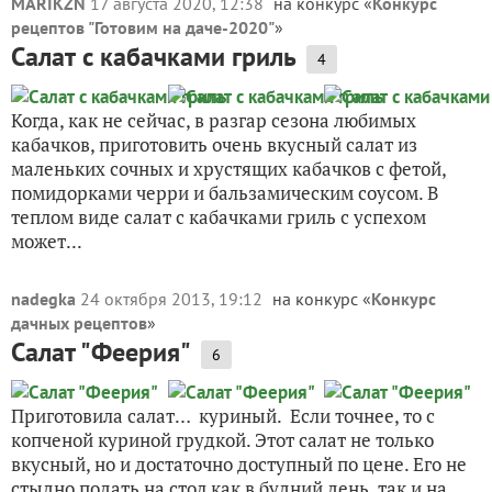
MARIKZN
17 августа 2020, 12:38
на конкурс «
Конкурс
рецептов "Готовим на даче-2020"
»
Салат с кабачками гриль
4
Когда, как не сейчас, в разгар сезона любимых
кабачков, приготовить очень вкусный салат из
маленьких сочных и хрустящих кабачков с фетой,
помидорками черри и бальзамическим соусом. В
теплом виде салат с кабачками гриль с успехом
может...
nadegka
24 октября 2013, 19:12
на конкурс «
Конкурс
дачных рецептов
»
Салат "Феерия"
6
Приготовила салат… куриный. Если точнее, то с
копченой куриной грудкой. Этот салат не только
вкусный, но и достаточно доступный по цене. Его не
стыдно подать на стол как в будний день, так и на