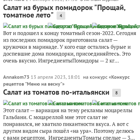
Салат из бурых помидорок "Прощай,
томатное лето"
4
Вот и подошел к концу томатный сезон-2022. Сегодня
из последних помидорок приготовила салат —
кружочки в маринаде. У кого еще остались бурые и
доспевшие дома помидорки, присоединяйтесь. Это
очень вкусно. ИнгредиентыПомидоры — 2 кг...
Annakom73
13 апреля 2023, 18:01
на конкурс «
Конкурс
рецептов "Меню на весну"
»
Салат из томатов по-итальянски
8
Этот салат — вариация на тему рекламы моцареллы
Гальбани. С моцареллой мне этот салат не
понравился, не хватило пикантности вкуса. А вот с
другим видом сыра пошёл «на ура». Поэтому делюсь
с вами рецептом. ИнгредиентыТоматы спелые — 3...