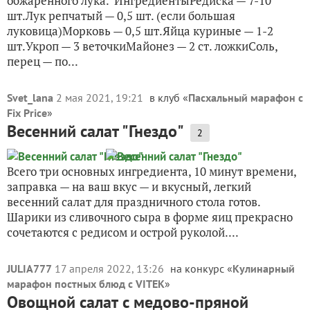
обжаренного лука. ИнгредиентыРедиска — 7-10
шт.Лук репчатый — 0,5 шт. (если большая
луковица)Морковь — 0,5 шт.Яйца куриные — 1-2
шт.Укроп — 3 веточкиМайонез — 2 ст. ложкиСоль,
перец — по...
Svet_lana
2 мая 2021, 19:21
в клуб «
Пасхальный марафон с
Fix Price
»
Весенний салат "Гнездо"
2
Всего три основных ингредиента, 10 минут времени,
заправка — на ваш вкус — и вкусный, легкий
весенний салат для праздничного стола готов.
Шарики из сливочного сыра в форме яиц прекрасно
сочетаются с редисом и острой руколой....
JULIA777
17 апреля 2022, 13:26
на конкурс «
Кулинарный
марафон постных блюд с VITEK
»
Овощной салат с медово-пряной