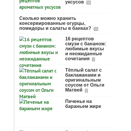
уксусов
16
Сколько можно хранить
консервированные огурцы,
помидоры и салаты в банках?
11
16 рецептов
смузи с бананом:
любимые вкусы
и неожиданные
сочетания
1
Тёплый салат с
баклажанами и
оригинальным
соусом от Ольги
Матвей
3
Печенье на
бараньем жире