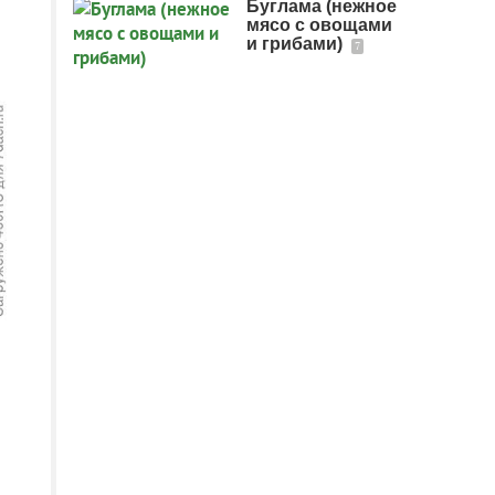
Буглама (нежное
мясо с овощами
и грибами)
7