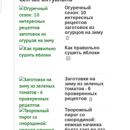
Огуречный
сезон: 10
интересных
рецептов
заготовок из
огурцов на зиму
4
Как правильно
сушить яблоки
32
Заготовки на
зиму из зеленых
томатов - 6
проверенных
рецептов
2
Творожный
пирог со
смородиной:
нежная начинка
будто тает во рту