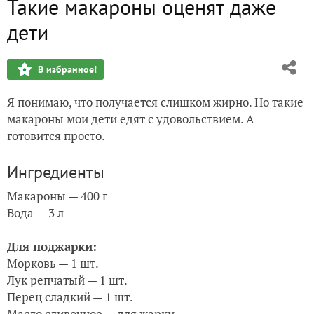
Такие макароны оценят даже
Эта заправка сделает любой салат восхитительным
дети
Пицца на сковородке
В избранное!
Чеснок рокамболь - чуть его не потеряла
Я понимаю, что получается слишком жирно. Но такие
Чеснок сорта 'Катюша'
макароны мои дети едят с удовольствием. А
готовится просто.
Сжечь один лавровый лист... К чему это приводит
Ингредиенты
Как варить компот с одной заливкой
Макароны — 400 г
Вода — 3 л
Как полоть морковь легко и просто
Для поджарки:
Как сохранить морковь без погреба
Морковь — 1 шт.
Лук репчатый — 1 шт.
Купила розы за 50 рублей. Что выросло
Перец сладкий — 1 шт.
Масло сливочное — для жарки