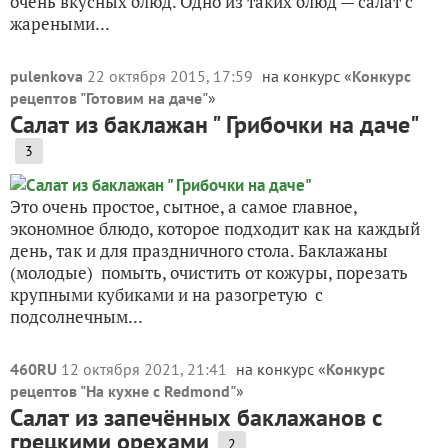
очень вкусных блюд. Одно из таких блюд — салат с
жареными...
pulenkova
22 октября 2015, 17:59
на конкурс «
Конкурс
рецептов "Готовим на даче"
»
Салат из баклажан " Грибочки на даче"
3
Это очень простое, сытное, а самое главное,
экономное блюдо, которое подходит как на каждый
день, так и для праздничного стола. Баклажаны
(молодые) помыть, очистить от кожуры, порезать
крупными кубиками и на разогретую с
подсолнечным...
460RU
12 октября 2021, 21:41
на конкурс «
Конкурс
рецептов "На кухне с Redmond"
»
Салат из запечённых баклажанов с
грецкими орехами
2