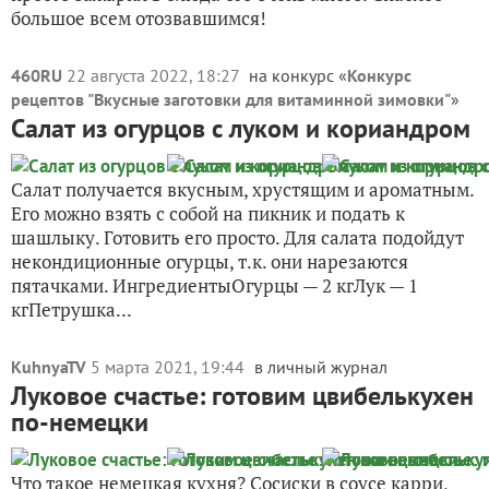
большое всем отозвавшимся!
460RU
22 августа 2022, 18:27
на конкурс «
Конкурс
рецептов "Вкусные заготовки для витаминной зимовки"
»
Салат из огурцов с луком и кориандром
Салат получается вкусным, хрустящим и ароматным.
Его можно взять с собой на пикник и подать к
шашлыку. Готовить его просто. Для салата подойдут
некондиционные огурцы, т.к. они нарезаются
пятачками. ИнгредиентыОгурцы — 2 кгЛук — 1
кгПетрушка...
KuhnyaTV
5 марта 2021, 19:44
в личный журнал
Луковое счастье: готовим цвибелькухен
по-немецки
Что такое немецкая кухня? Сосиски в соусе карри,