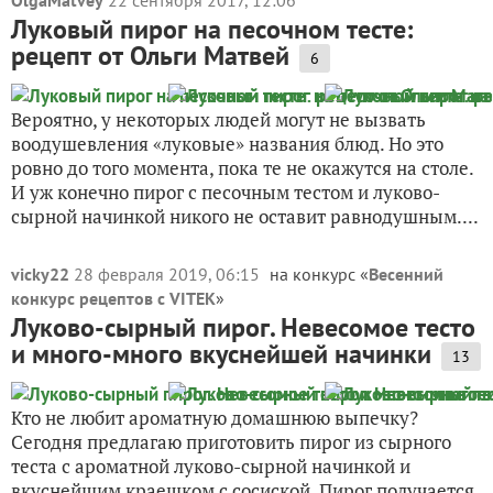
OlgaMatvey
22 сентября 2017, 12:06
Луковый пирог на песочном тесте:
рецепт от Ольги Матвей
6
Вероятно, у некоторых людей могут не вызвать
воодушевления «луковые» названия блюд. Но это
ровно до того момента, пока те не окажутся на столе.
И уж конечно пирог с песочным тестом и луково-
сырной начинкой никого не оставит равнодушным....
vicky22
28 февраля 2019, 06:15
на конкурс «
Весенний
конкурс рецептов с VITEK
»
Луково-сырный пирог. Невесомое тесто
и много-много вкуснейшей начинки
13
Кто не любит ароматную домашнюю выпечку?
Сегодня предлагаю приготовить пирог из сырного
теста с ароматной луково-сырной начинкой и
вкуснейшим краешком с сосиской. Пирог получается