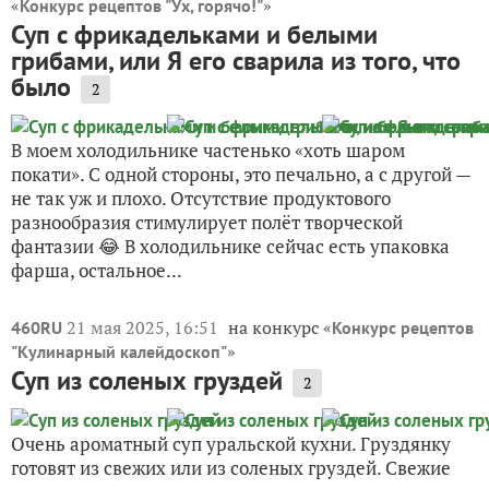
«
»
Конкурс рецептов "Ух, горячо!"
Суп с фрикадельками и белыми
грибами, или Я его сварила из того, что
было
2
В моем холодильнике частенько «хоть шаром
покати». С одной стороны, это печально, а с другой —
не так уж и плохо. Отсутствие продуктового
разнообразия стимулирует полёт творческой
фантазии 😂 В холодильнике сейчас есть упаковка
фарша, остальное...
21 мая 2025, 16:51
на конкурс «
460RU
Конкурс рецептов
»
"Кулинарный калейдоскоп"
Суп из соленых груздей
2
Очень ароматный суп уральской кухни. Груздянку
готовят из свежих или из соленых груздей. Свежие