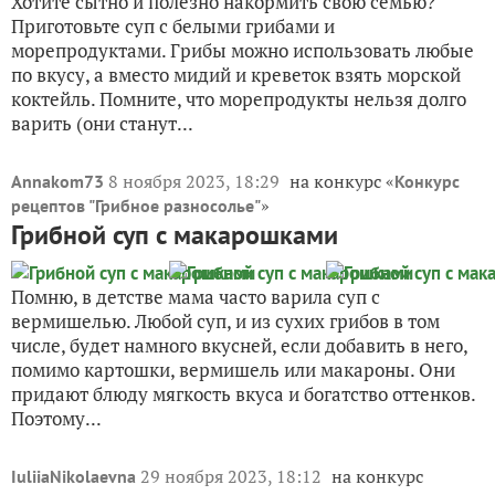
Хотите сытно и полезно накормить свою семью?
Приготовьте суп с белыми грибами и
морепродуктами. Грибы можно использовать любые
по вкусу, а вместо мидий и креветок взять морской
коктейль. Помните, что морепродукты нельзя долго
варить (они станут...
8 ноября 2023, 18:29
на конкурс «
Annakom73
Конкурс
»
рецептов "Грибное разносолье"
Грибной суп с макарошками
Помню, в детстве мама часто варила суп с
вермишелью. Любой суп, и из сухих грибов в том
числе, будет намного вкусней, если добавить в него,
помимо картошки, вермишель или макароны. Они
придают блюду мягкость вкуса и богатство оттенков.
Поэтому...
29 ноября 2023, 18:12
на конкурс
IuliiaNikolaevna