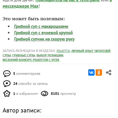
!
мессенджере Max
Это может быть полезным:
Грибной суп с макарошками
Грибной суп с ячневой крупой
Грибной супчик на скорую руку
ЗАПИСЬ РАЗМЕЩЕНА В РАЗДЕЛАХ:
,
,
РЕЦЕПТЫ
ЛИЧНЫЙ ОПЫТ ЧИТАТЕЛЕЙ
,
,
,
СУПЫ
ГРИБНЫЕ СУПЫ
ВЫБОР РЕДАКЦИИ
ВЕСЕННИЙ КОНКУРС РЕЦЕПТОВ С VITEK
5
комментариев
24
спасибо за запись
1
в избранном
8101
просмотр
Автор записи: