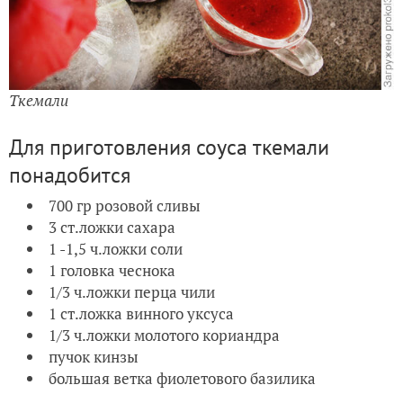
Ткемали
Для приготовления соуса ткемали
понадобится
700 гр розовой сливы
3 ст.ложки сахара
1 -1,5 ч.ложки соли
1 головка чеснока
1/3 ч.ложки перца чили
1 ст.ложка винного уксуса
1/3 ч.ложки молотого кориандра
пучок кинзы
большая ветка фиолетового базилика