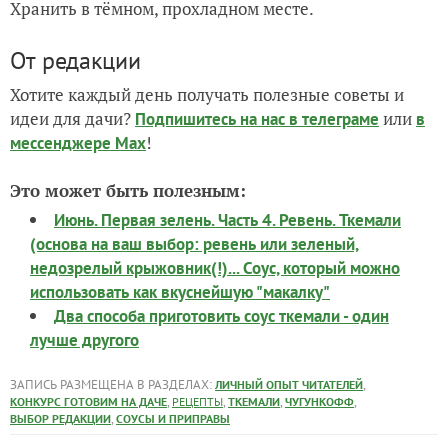
Хранить в тёмном, прохладном месте.
От редакции
Хотите каждый день получать полезные советы и
идеи для дачи?
или
Подпишитесь на нас
в телеграме
в
!
мессенджере Max
Это может быть полезным:
Июнь. Первая зелень. Часть 4. Ревень. Ткемали
(основа на ваш выбор: ревень или зеленый,
недозрелый крыжовник(!)... Соус, который можно
использовать как вкуснейшую "макалку"
Два способа приготовить соус ткемали - один
лучше другого
ЗАПИСЬ РАЗМЕЩЕНА В РАЗДЕЛАХ:
,
ЛИЧНЫЙ ОПЫТ ЧИТАТЕЛЕЙ
,
,
,
,
КОНКУРС ГОТОВИМ НА ДАЧЕ
РЕЦЕПТЫ
ТКЕМАЛИ
ЧУГУНКОФФ
,
ВЫБОР РЕДАКЦИИ
СОУСЫ И ПРИПРАВЫ