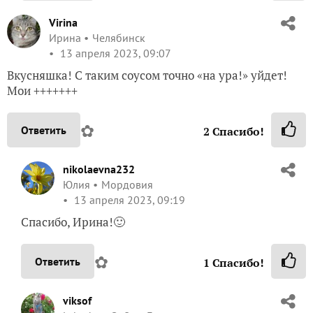
Вкусняшка! С таким соусом точно «на ура!» уйдет!
Мои +++++++
✿
Ответить
2
Спасибо!
nikolaevna232
Юлия
Мордовия
13 апреля 2023, 09:19
Спасибо, Ирина!🙂
✿
Ответить
1
Спасибо!
viksof
Lebedeva Sofia
Беларусь
13 апреля 2023, 10:41
Хотела пройти мимо, но Ирочка, я тебе верю 😀,
внимательно прочитала и…