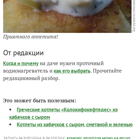
Приятного аппетита!
От редакции
на даче нужен проточный
Когда и почему
воднонагреватель и
. Прочитайте
как его выбрать
редакционный разбор.
Это может быть полезным:
Греческие котлеты «Колокифокефтедес» из
кабачков с сыром
Котлеты из кабачков с сыром, сметаной и зеленью
ЗАПИСЬ РАЗМЕЩЕНА В РАЗДЕЛАХ:
,
КОНКУРС РЕЦЕПТОВ МЕНЮ НА ВЕСНУ
,
,
,
ЛИЧНЫЙ ОПЫТ ЧИТАТЕЛЕЙ
ПОСТНЫЕ БЛЮДА
ОВОЩНЫЕ КОТЛЕТЫ
,
,
,
БЛЮДА ИЗ ЦВЕТНОЙ КАПУСТЫ
БЛЮДА ИЗ ПШЕНА
ЖАРКА
ВЫБОР РЕДАКЦИИ
11
комментариев