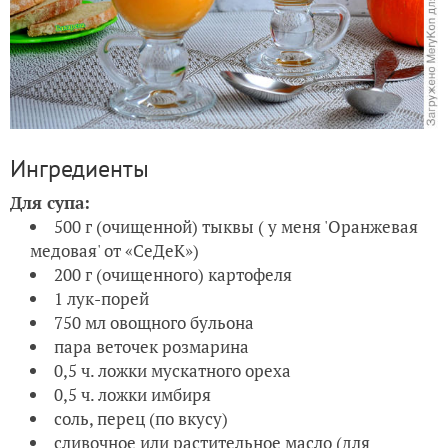
Ингредиенты
Для супа:
500 г (очищенной) тыквы ( у меня 'Оранжевая
медовая' от «СеДеК»)
200 г (очищенного) картофеля
1 лук-порей
750 мл овощного бульона
пара веточек розмарина
0,5 ч. ложки мускатного ореха
0,5 ч. ложки имбиря
соль, перец (по вкусу)
сливочное или растительное масло (для