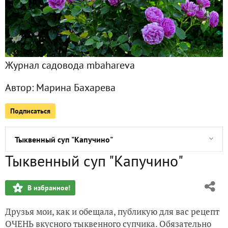
Сырники с шоколадом
План на 2021-й год
Журнал садовода mbahareva
Чтоб косить не только чисто, а еще и очень быстро.....
Автор:
Марина Бахарева
Летний приз под зимней ёлочкой
Подписаться
Кухонного "нашего полку прибыло"
Тыквенный суп "Капучино"
Тыквенный суп "Капучино"
Любимое женское оружие - сковорода (вок) уже в личном
В избранное!
Настойка "Клюковка" для праздничного стола
Друзья мои, как и обещала, публикую для вас рецепт
Живет в нем вся вселенная, а вещь обыкновенная (но не 
ОЧЕНЬ вкусного тыквенного супчика. Обязательно