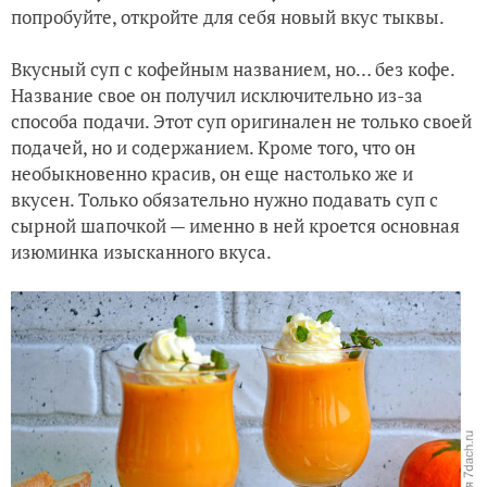
попробуйте, откройте для себя новый вкус тыквы.
Баночки-красавицы очень уж мне нравятся!
Вкусный суп с кофейным названием, но… без кофе.
Шланг - необходимый источник влаги в знойное лето
Название свое он получил исключительно из-за
способа подачи. Этот суп оригинален не только своей
подачей, но и содержанием. Кроме того, что он
необыкновенно красив, он еще настолько же и
вкусен. Только обязательно нужно подавать суп с
сырной шапочкой — именно в ней кроется основная
изюминка изысканного вкуса.