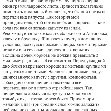
семян тмина, половину грамма душистого перца,
один грамм лаврового листа. Пряности желательно
поместить в марлевый мешочек, чтобы они потом не
портили вид капусты. Как говорил мой
преподаватель, чтоб потом не было вопросов, какие
солдаты вам сапогами капусту квасили.
Рекомендуется также класть яблоки сорта Антоновка,
клюкву и бруснику. Шинкуют капусту в домашних
условиях, пользуясь ножами, специальными терками
ножами или сечками в деревянных корытах.
Толщина долек моркови не должна превышать 3
миллиметра, длина – 4 сантиметра. Перед укладкой
дно бочки накрывают хорошо вымытыми крупными
капустными листьями. На листья порциями кладут
шинкованную капусту с другими компонентами,
соблюдая соотношение и тщательно все
перемешивают и плотно утрамбовывают. Так,
непрерывно добавляя капусту и компоненты,
трамбуя их, загружают всю бочку. Причем при
желании в два-три средних слоя можно заложить
небольшие сегменты-дольки ровно нарезанных