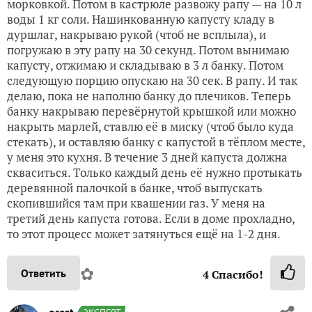
морковкой. Потом в кастрюле развожу рапу — на 10 л
воды 1 кг соли. Нашинкованную капусту кладу в
дуршлаг, накрываю рукой (чтоб не всплыла), и
погружаю в эту рапу на 30 секунд. Потом вынимаю
капусту, отжимаю и складываю в 3 л банку. Потом
следующую порцию опускаю на 30 сек. В рапу. И так
делаю, пока не наполню банку до плечиков. Теперь
банку накрываю перевёрнутой крышкой или можно
накрыть марлей, ставлю её в миску (чтоб было куда
стекать), и оставляю банку с капустой в тёплом месте,
у меня это кухня. В течение 3 дней капуста должна
скваситься. Только каждый день её нужно протыкать
деревянной палочкой в банке, чтоб выпускать
скопившийся там при квашении газ. У меня на
третий день капуста готова. Если в доме прохладно,
то этот процесс может затянуться ещё на 1-2 дня.
✿
Ответить
4
Спасибо!