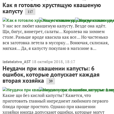
Как я готовлю хрустящую квашеную
капусту
117
У нас все любят квашеную капусту. Везде она идёт.
Щи, бигус, винегрет, салаты… Королева на зимнем
столе. Раньше вроде квасила как все… Но частенько
вся заготовка летела в мусорку… Вонючая, склизкая,
мягкая… Да, я капусту покупаю в магазине в...
18 октября 2018, 18:17
izdatelstvo_AST
Неудачи при квашении капусты: 6
ошибок, которые допускает каждая
вторая хозяйка
39
Какие щи без кислой капусты? Кажется, что
приготовить главный ингредиент любимого первого
блюда проще простого. Однако при квашении
хозяйки иногда допускают ошибки, которые могут