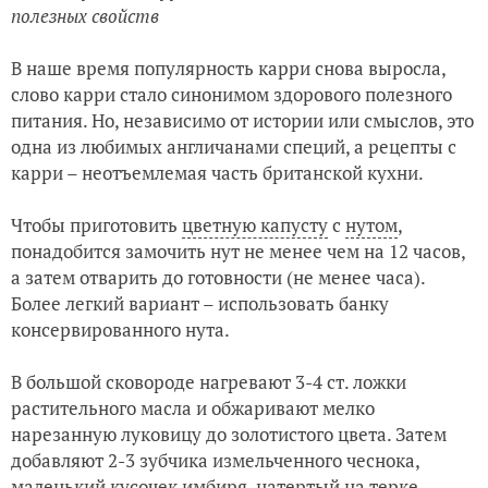
полезных свойств
В наше время популярность карри снова выросла,
слово карри стало синонимом здорового полезного
питания. Но, независимо от истории или смыслов, это
одна из любимых англичанами специй, а рецепты с
карри – неотъемлемая часть британской кухни.
Чтобы приготовить
цветную капусту
с
нутом
,
понадобится замочить нут не менее чем на 12 часов,
а затем отварить до готовности (не менее часа).
Более легкий вариант – использовать банку
консервированного нута.
В большой сковороде нагревают 3-4 ст. ложки
растительного масла и обжаривают мелко
нарезанную луковицу до золотистого цвета. Затем
добавляют 2-3 зубчика измельченного чеснока,
маленький кусочек имбиря, натертый на терке,