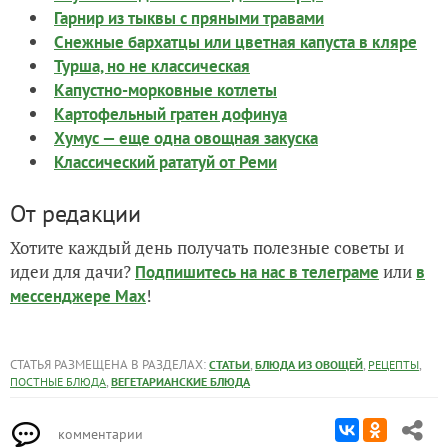
Гарнир из тыквы с пряными травами
Снежные бархатцы или цветная капуста в кляре
Турша, но не классическая
Капустно-морковные котлеты
Картофельный гратен дофинуа
Хумус — еще одна овощная закуска
Классический рататуй от Реми
От редакции
Хотите каждый день получать полезные советы и
идеи для дачи?
или
Подпишитесь на нас
в телеграме
в
!
мессенджере Max
СТАТЬЯ РАЗМЕЩЕНА В РАЗДЕЛАХ:
,
,
,
СТАТЬИ
БЛЮДА ИЗ ОВОЩЕЙ
РЕЦЕПТЫ
,
ПОСТНЫЕ БЛЮДА
ВЕГЕТАРИАНСКИЕ БЛЮДА
комментарии