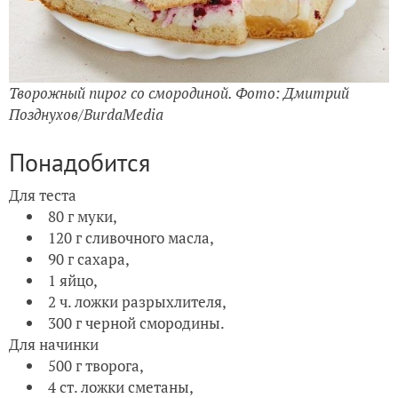
Творожный пирог со смородиной. Фото: Дмитрий
Позднухов/BurdaMedia
Понадобится
Для теста
80 г муки,
120 г сливочного масла,
90 г сахара,
1 яйцо,
2 ч. ложки разрыхлителя,
300 г черной смородины.
Для начинки
500 г творога,
4 ст. ложки сметаны,