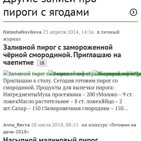
пироги с ягодами
23 апреля 2024, 14:56
в личный
NatashaNovikova
журнал
Заливной пирог с замороженной
чёрной смородиной. Приглашаю на
чаепитие
18
Приглашаю к столу. Сегодня готовим пирог со
смородиной. Продукты для выпечки пирога:
ИнгредиентыМука просеянная – 200 гМолоко – 9 ст.
ложекМасло растительное – 8 ст. ложекЯйцо – 2
шт.Сахар – 150 гЗамороженная смородина – 150...
28 июля 2018, 08:55
на конкурс «
Anna_Revva
Готовим на
»
даче-2018
Насыпной малиновый пирог