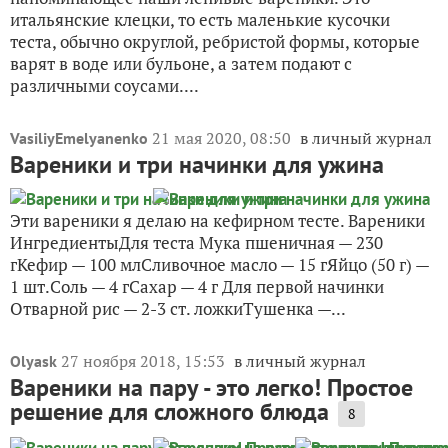
итальянские клецки, то есть маленькие кусочки
теста, обычно округлой, ребристой формы, которые
варят в воде или бульоне, а затем подают с
различными соусами....
21 мая 2020, 08:50
в личный журнал
VasiliyEmelyanenko
Вареники и три начинки для ужина
Эти вареники я делаю на кефирном тесте. Вареники
ИнгредиентыДля теста Мука пшеничная — 230
гКефир — 100 млСливочное масло — 15 гЯйцо (50 г) —
1 шт.Соль — 4 гСахар — 4 г Для первой начинки
Отварной рис — 2-3 ст. ложкиТушенка —...
27 ноября 2018, 15:53
в личный журнал
Olyask
Вареники на пару - это легко! Простое
решение для сложного блюда
8