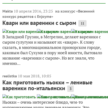
10 апреля 2016, 23:25
на конкурс «
Makta
Весенний
»
конкурс рецептов с Enjoyme
Квари или вареники с сыром
11
В Западной Грузии, в Мегрелии, делают вареники с
сыром сулугуни и называют их «квари». К слову
сказать, в многонациональном приморском городе,
каковым был Сухуми в пору моей юности, бытовало
название «вареники с сыром». Но все знали, что
именно...
10 мая 2018, 10:05
realistka
Как приготовить ньокки – ленивые
вареники по-итальянски
3
Ньокки – очень интересное блюдо, чем-то
напоминающее наши ленивые вареники. Это