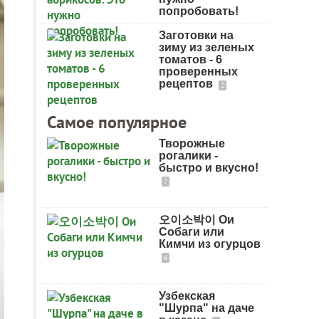
попробовать!
Заготовки на
зиму из зеленых
томатов - 6
проверенных
рецептов
2
Самое популярное
Творожные
рогалики -
быстро и вкусно!
7
오이소박이 Ои
Собаги или
Кимчи из огурцов
6
Узбекская
"Шурпа" на даче