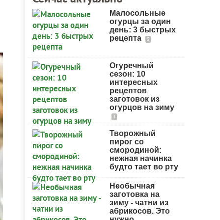
Малосольные
огурцы за один
день: 3 быстрых
рецепта
5
Огуречный
сезон: 10
интересных
рецептов
заготовок из
огурцов на зиму
4
Творожный
пирог со
смородиной:
нежная начинка
будто тает во рту
Необычная
заготовка на
зиму - чатни из
абрикосов. Это
нужно