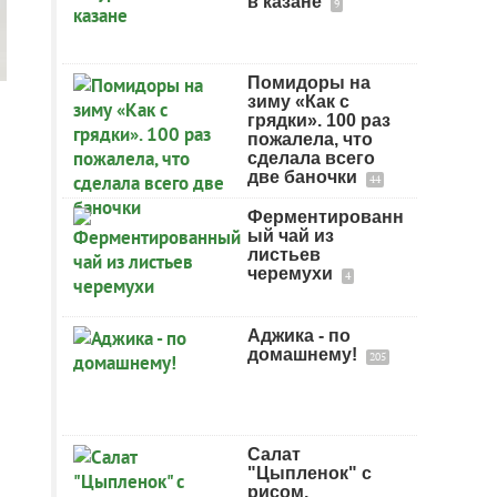
в казане
9
Помидоры на
зиму «Как с
грядки». 100 раз
пожалела, что
сделала всего
две баночки
44
Ферментированн
ый чай из
листьев
черемухи
4
Аджика - по
домашнему!
205
Салат
"Цыпленок" с
рисом,