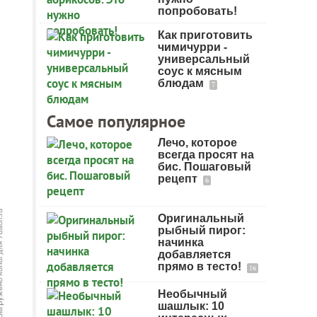
попробовать!
Как приготовить
чимичурри -
универсальный
соус к мясным
блюдам
7
Самое популярное
Лечо, которое
всегда просят на
бис. Пошаговый
рецепт
6
Оригинальный
рыбный пирог:
начинка
добавляется
прямо в тесто!
16
Необычный
шашлык: 10