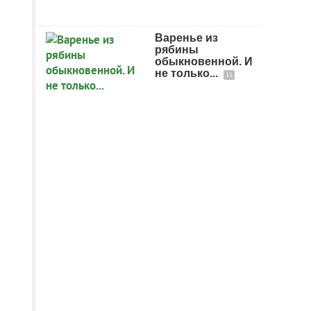
Варенье из
рябины
обыкновенной. И
не только...
11