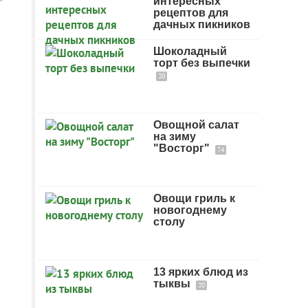
интересных
рецептов для
дачных пикников
Шоколадный
торт без выпечки
20
Овощной салат
на зиму
"Восторг"
74
Овощи гриль к
новогоднему
столу
13 ярких блюд из
тыквы
20