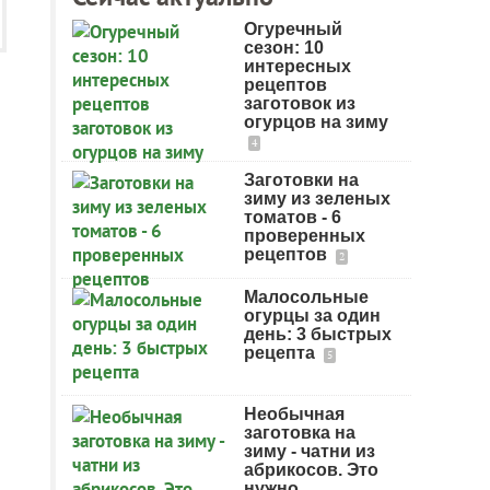
Огуречный
сезон: 10
интересных
рецептов
заготовок из
огурцов на зиму
4
Заготовки на
зиму из зеленых
томатов - 6
проверенных
рецептов
2
Малосольные
огурцы за один
день: 3 быстрых
рецепта
5
Необычная
заготовка на
зиму - чатни из
абрикосов. Это
нужно