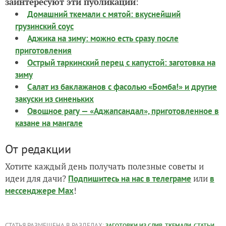
заинтересуют эти публикации
:
Домашний ткемали с мятой: вкуснейший
грузинский соус
Аджика на зиму: можно есть сразу после
приготовления
Острый таркинский перец с капустой: заготовка на
зиму
Салат из баклажанов с фасолью «Бомба!» и другие
закуски из синеньких
Овощное рагу — «Аджапсандал», приготовленное в
казане на мангале
От редакции
Хотите каждый день получать полезные советы и
идеи для дачи?
или
Подпишитесь на нас
в телеграме
в
!
мессенджере Max
СТАТЬЯ РАЗМЕЩЕНА В РАЗДЕЛАХ:
,
,
,
ЗАГОТОВКИ ИЗ СЛИВ
ТКЕМАЛИ
СТАТЬИ