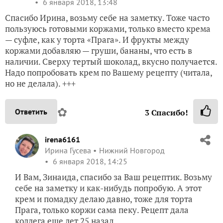
6 января 2018, 13:48
Спасибо Ирина, возьму себе на заметку. Тоже часто
пользуюсь готовыми коржами, только вместо крема
— суфле, как у торта «Прага». И фрукты между
коржами добавляю — груши, бананы, что есть в
наличии. Сверху тертый шоколад, вкусно получается.
Надо попробовать крем по Вашему рецепту (читала,
но не делала). +++
✿
Ответить
3
Спасибо!
irena6161
Ирина Гусева
Нижний Новгород
6 января 2018, 14:25
И Вам, Зинаида, спасибо за Ваш рецептик. Возьму
себе на заметку и как-нибудь попробую. А этот
крем и помадку делаю давно, тоже для торта
Прага, только коржи сама пеку. Рецепт дала
коллега еще лет 25 назад.