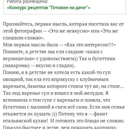
Работа размещена:
«Конкурс рецептов "Готовим на даче"»
Признайтесь, первая мысль, которая посетила вас от
этой фотографии — «Это же невкусно» или «Это же
слишком сложно».
Моя первая мысль была — «Как это интересно!!!»
Помните, в детстве мы ели сладкие «каши с
вермишелью» с удовольствием)) Так и бугаттини
(макароны) — вкусно и сладко).
Помню, я в детстве не хотела есть какой-то суп
овощной, так ела его вприкуску с клубничным
вареньем, баночка которого стояла тут же, на столе…
Так под варенье суп и вошел в мой желудок. Я
вспомнила о том супе с вареньем и поняла, что
бугаттини с малиной я съем всё сама. Если моя семья
откажется их кушать ))) Потому что я — фанат
итальянской кухни! И готовить это блюдо не сложно.
Гораздо быстрее и легче, чем пожарить картошку.