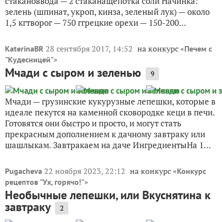
стакановвода — 2 стаканащепотка соли Начинка:
зелень (шпинат, укроп, кинза, зеленый лук) — около
1,5 кгтворог — 750 ггрецкие орехи — 150-200...
28 сентября 2017, 14:52
на конкурс «
KaterinaBR
Печем с
»
"Кудесницей"
Мчади с сыром и зеленью
9
Мчади — грузинские кукурузные лепешки, которые в
идеале пекутся на каменной сковородке кеци в печи.
Готовятся они быстро и просто, и могут стать
прекрасным дополнением к дачному завтраку или
шашлыкам. Завтракаем на даче ИнгредиентыНа 1...
22 ноября 2023, 22:12
на конкурс «
Pugacheva
Конкурс
»
рецептов "Ух, горячо!"
Необычные лепешки, или Вкуснятина к
завтраку
2