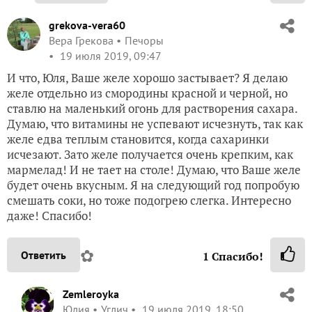
grekova-vera60
Вера Грекова
Печоры
19 июля 2019, 09:47
И что, Юля, Ваше желе хорошо застывает? Я делаю
желе отдельно из смородины красной и черной, но
ставлю на маленький огонь для растворения сахара.
Думаю, что витамины не успевают исчезнуть, так как
желе едва теплым становится, когда сахаринки
исчезают. Зато желе получается очень крепким, как
мармелад! И не тает на столе! Думаю, что Ваше желе
будет очень вкусным. Я на следующий год попробую
смешать соки, но тоже подогрею слегка. Интересно
даже! Спасибо!
✿
Ответить
1
Спасибо!
Zemleroyka
Юлия
Углич
19 июля 2019, 18:50