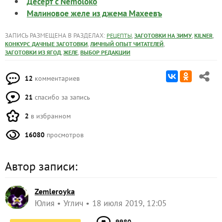
Десерт с Nemoloko
Малиновое желе из джема Махеевъ
ЗАПИСЬ РАЗМЕЩЕНА В РАЗДЕЛАХ:
,
,
,
РЕЦЕПТЫ
ЗАГОТОВКИ НА ЗИМУ
KILNER
,
,
КОНКУРС ДАЧНЫЕ ЗАГОТОВКИ
ЛИЧНЫЙ ОПЫТ ЧИТАТЕЛЕЙ
,
,
ЗАГОТОВКИ ИЗ ЯГОД
ЖЕЛЕ
ВЫБОР РЕДАКЦИИ
12
комментариев
21
спасибо за запись
2
в избранном
16080
просмотров
Автор записи:
Zemleroyka
Юлия
Углич
18 июля 2019, 12:05
9980