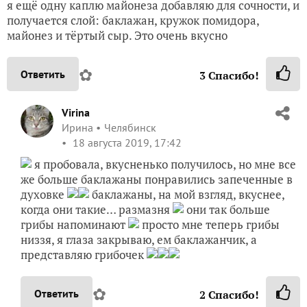
я ещё одну каплю майонеза добавляю для сочности, и
получается слой: баклажан, кружок помидора,
майонез и тёртый сыр. Это очень вкусно
✿
Ответить
3
Спасибо!
Virina
Ирина
Челябинск
18 августа 2019, 17:42
я пробовала, вкусненько получилось, но мне все
же больше баклажаны понравились запеченные в
духовке
баклажаны, на мой взгляд, вкуснее,
когда они такие… размазня
они так больше
грибы напоминают
просто мне теперь грибы
низзя, я глаза закрываю, ем баклажанчик, а
представляю грибочек
✿
Ответить
2
Спасибо!