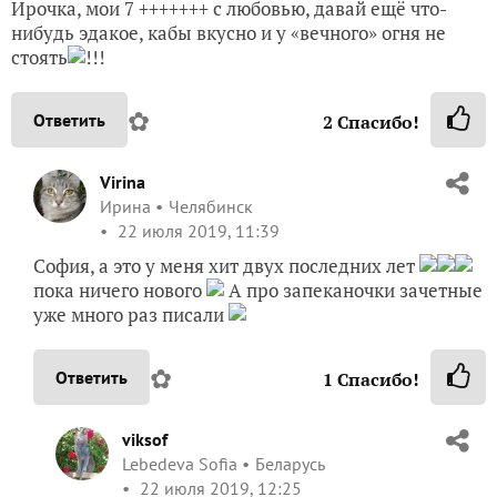
Ирочка, мои 7 +++++++ с любовью, давай ещё что-
нибудь эдакое, кабы вкусно и у «вечного» огня не
стоять
!!!
✿
Ответить
2
Спасибо!
Virina
Ирина
Челябинск
22 июля 2019, 11:39
София, а это у меня хит двух последних лет
пока ничего нового
А про запеканочки зачетные
уже много раз писали
✿
Ответить
1
Спасибо!
viksof
Lebedeva Sofia
Беларусь
22 июля 2019, 12:25